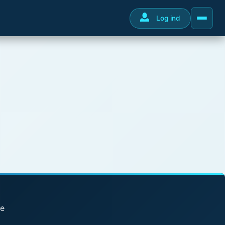
Log ind
se