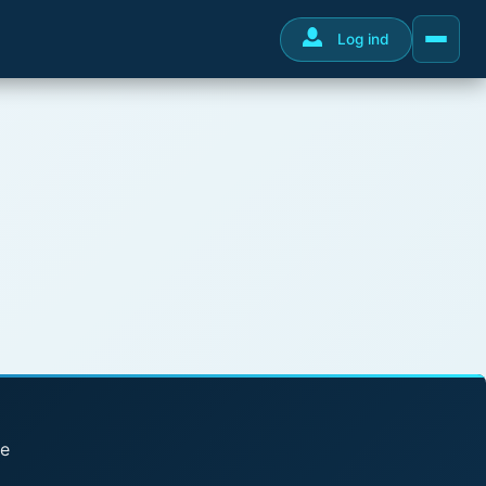
Log ind
se