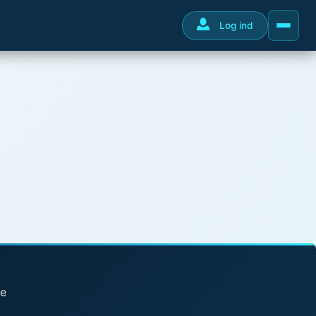
Log ind
se