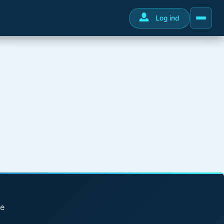
Log ind
se