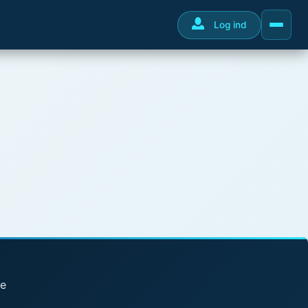
Log ind
se