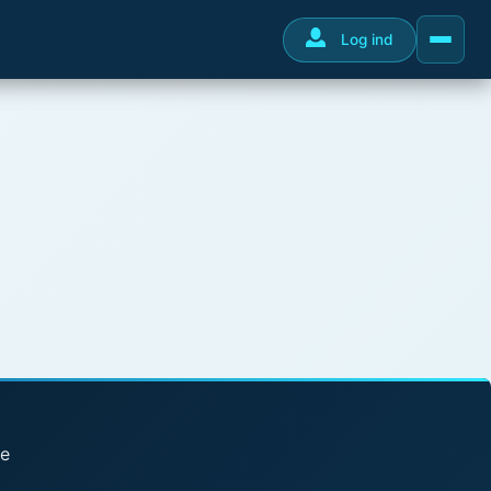
Log ind
se