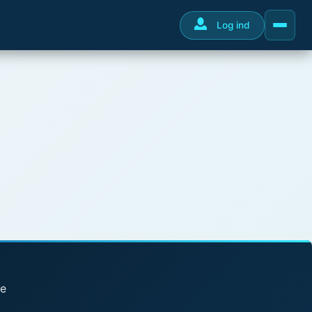
Log ind
se