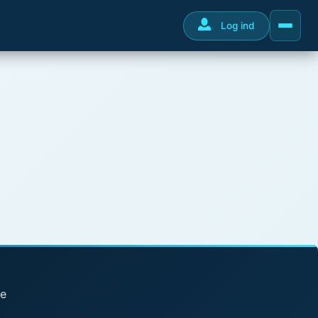
Log ind
se