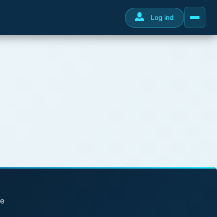
Log ind
se