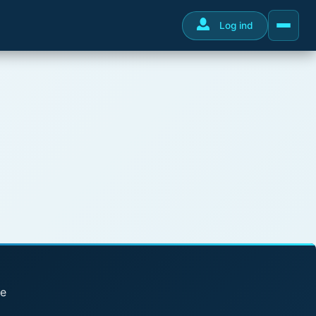
Log ind
se