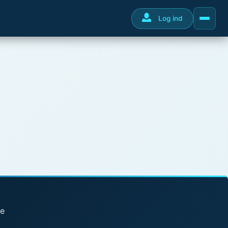
Log ind
se