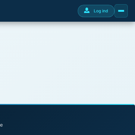
Log ind
se