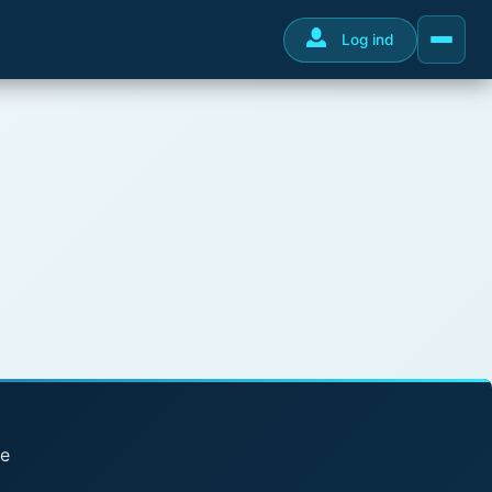
Log ind
se