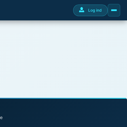
Log ind
se