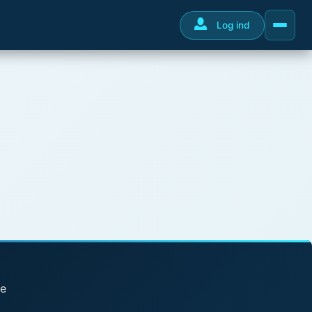
Log ind
se