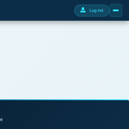
Log ind
se