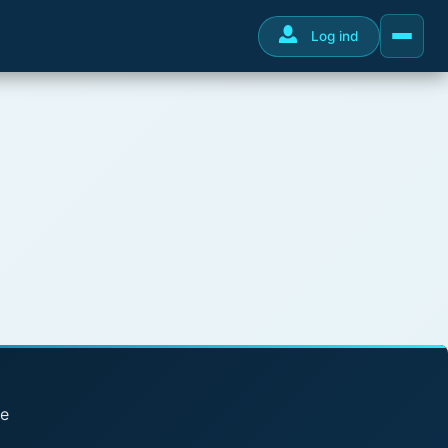
Log ind
se