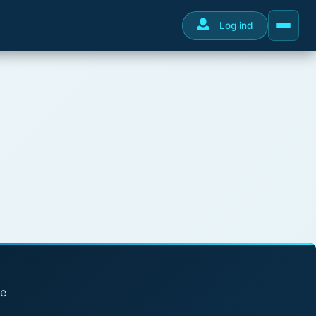
Log ind
se