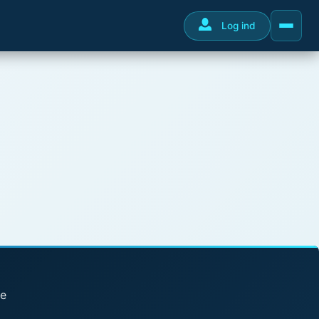
Log ind
se