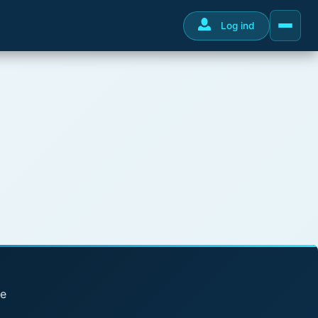
Log ind
se