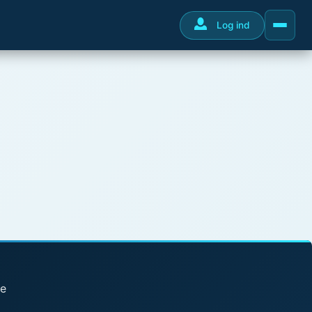
Log ind
se