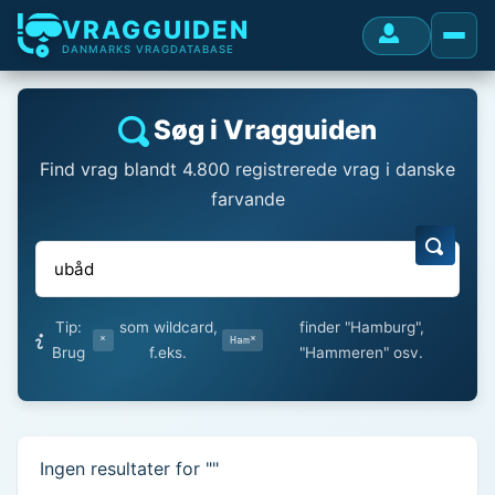
VRAGGUIDEN
DANMARKS VRAGDATABASE
Søg i Vragguiden
Find vrag blandt 4.800 registrerede vrag i danske
farvande
Tip:
som wildcard,
finder "Hamburg",
*
Ham*
Brug
f.eks.
"Hammeren" osv.
Ingen resultater for "
"