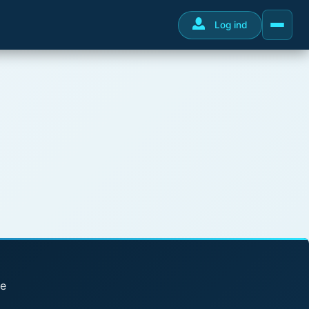
Log ind
se