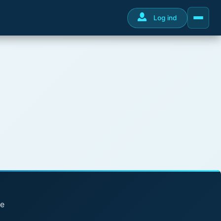
Log ind
se