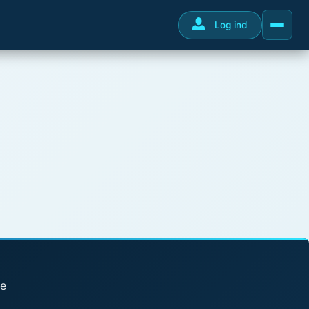
Log ind
se