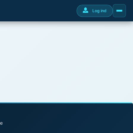
Log ind
se