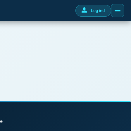
Log ind
se