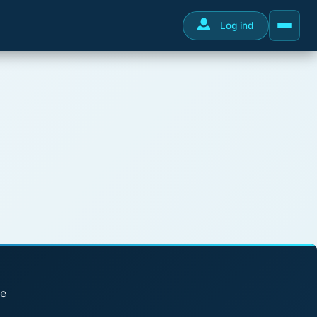
Log ind
se