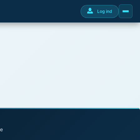
Log ind
se