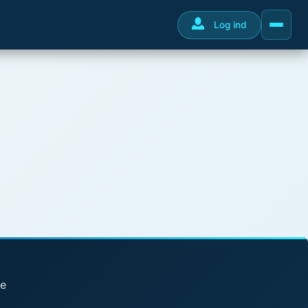
Log ind
se