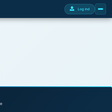
Log ind
se