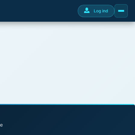
Log ind
se