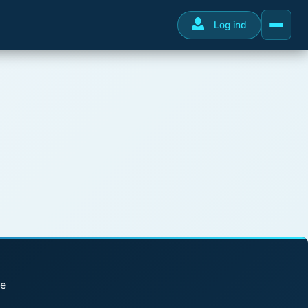
Log ind
se