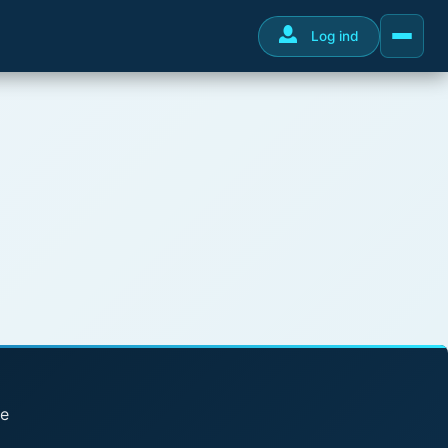
Log ind
se