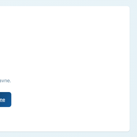
avne.
vne