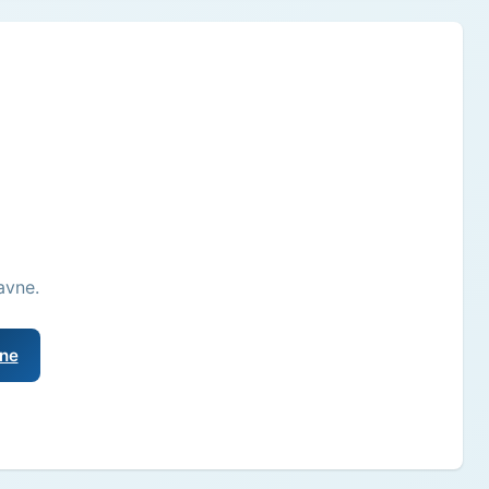
avne.
vne