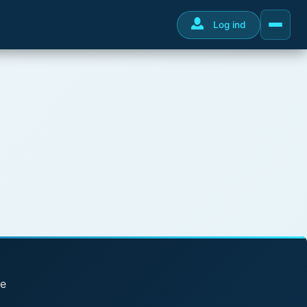
Log ind
se