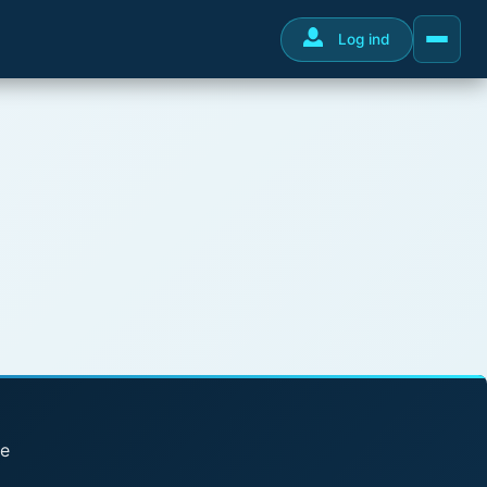
Log ind
se