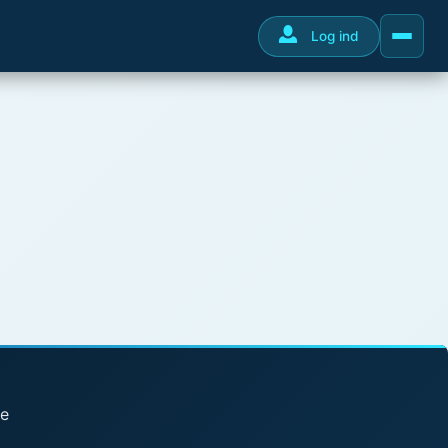
Log ind
se