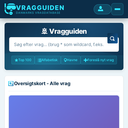
VRAGGUIDEN
DANMARKS VRAGDATABASE
🚢 Vragguiden
Top 100
Alfabetisk
Havne
Foreslå nyt vrag
Oversigtskort - Alle vrag